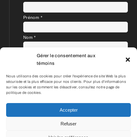
Prénom
*
Nom
*
Gérer le consentement aux
témoins
Nous utilisons des cookies pour créer l'expérience de site Web la plus
sécurisée et la plus efficace pour nos clients. Pour plus d'informations
sur les cookies et comment les désactiver, consultez notre page de
politique de cookies.
Accepter
© Aéroportvoyage | 2001 - 2024 |
Refuser
Détenteur d'un permis du Québec | OPC
702340 | Conception Web et SEO
Zone