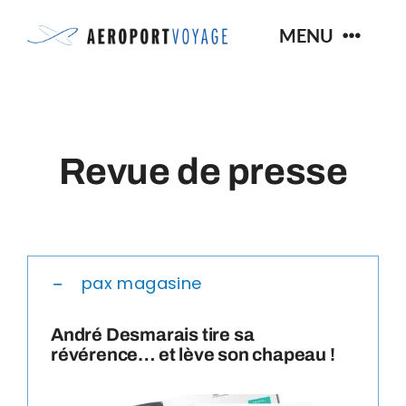
Skip
MENU
to
content
Nos Forfaits Voyages
Revue de presse
Services
Blogue
pax magasine
FAQ
André Desmarais tire sa
Nous Joindre
révérence… et lève son chapeau !