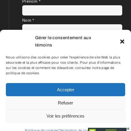
Prénom
*
Nom
*
Gérer le consentement aux
témoins
Nous utilisons des cookies pour créer l'expérience de site Web la plus
sécurisée et la plus efficace pour nos clients. Pour plus d'informations
sur les cookies et comment les désactiver, consultez notre page de
politique de cookies.
Accepter
© Aéroportvoyage | 2001 - 2023 |
Refuser
Détenteur d'un permis du Québec | OPC
702340 | Conception Web et SEO
Zone
Voir les préférences
Graphique
Prendre rendez-vous
Politique de cookies
Déclaration de confidentialité