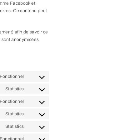
 comme Facebook et
ookies. Ce contenu peut
rement) afin de savoir ce
es sont anonymisées
Fonctionnel
Consent
to
Statistics
Consent
service
to
Fonctionnel
wordpress
Consent
service
to
Statistics
go-
Consent
service
daddy
to
Statistics
complianz
Consent
service
to
Fonctionnel
google-