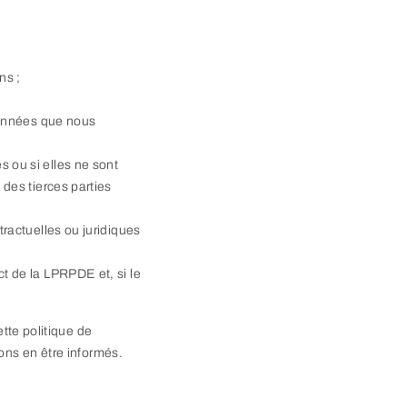
ns ;
onnées que nous
 ou si elles ne sont
 des tierces parties
tractuelles ou juridiques
t de la LPRPDE et, si le
tte politique de
ons en être informés.