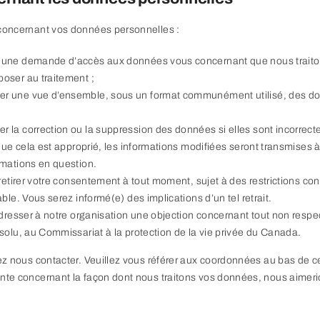
 concernant vos données personnelles :
 une demande d’accès aux données vous concernant que nous traito
oser au traitement ;
r une vue d’ensemble, sous un format communément utilisé, des d
la correction ou la suppression des données si elles sont incorrectes
que cela est approprié, les informations modifiées seront transmises à
rmations en question.
retirer votre consentement à tout moment, sujet à des restrictions con
ble. Vous serez informé(e) des implications d’un tel retrait.
adresser à notre organisation une objection concernant tout non respec
solu, au Commissariat à la protection de la vie privée du Canada.
lez nous contacter. Veuillez vous référer aux coordonnées au bas de ce
inte concernant la façon dont nous traitons vos données, nous aimeri