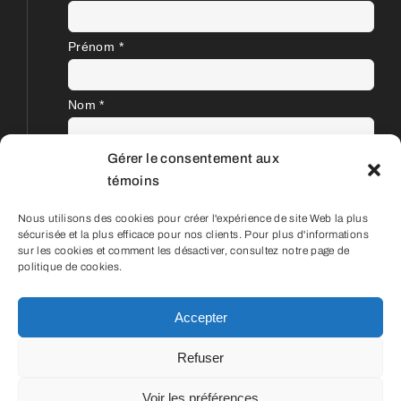
Prénom
*
Nom
*
Gérer le consentement aux
témoins
Nous utilisons des cookies pour créer l'expérience de site Web la plus
sécurisée et la plus efficace pour nos clients. Pour plus d'informations
sur les cookies et comment les désactiver, consultez notre page de
politique de cookies.
Accepter
© Aéroportvoyage | 2001 - 2026 |
Refuser
Détenteur d'un permis du Québec | OPC
702340 | Conception Web et SEO
Zone
Voir les préférences