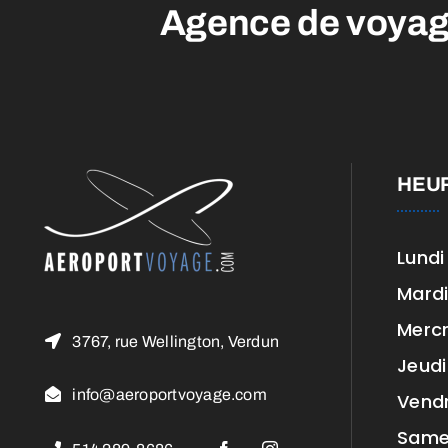
Agence de voyag
HEU
Lundi
Mard
Mercr
3767, rue Wellington, Verdun
Jeudi
info@aeroportvoyage.com
Vend
Same